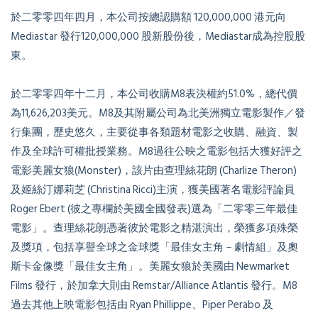
於二零零四年四月，本公司按總認購額 120,000,000 港元向
Mediastar 發行120,000,000 股新股份後，Mediastar成為控股股
東。
於二零零四年十二月，本公司收購M8表決權約51.0%，總代價
為11,626,203美元。M8及其附屬公司為北美洲獨立電影製作／發
行集團，歷史悠久，主要從事各類題材電影之收購、融資、製
作及全球許可權批授業務。M8過往公映之電影包括大獲好評之
電影美麗女狼(Monster)，該片由查理絲花朗 (Charlize Theron)
及姬絲汀娜莉芝 (Christina Ricci)主演，獲美國著名電影評論員
Roger Ebert (彼之專欄於美國全國發表)選為「二零零三年最佳
電影」。查理絲花朗憑著彼於電影之精湛演出，榮獲多項殊榮
及獎項，包括享譽全球之金球獎「最佳女主角－劇情組」及奧
斯卡金像獎「最佳女主角」。美麗女狼於美國由 Newmarket
Films 發行，於加拿大則由 Remstar/Alliance Atlantis 發行。M8
過去其他上映電影包括由 Ryan Phillippe、Piper Perabo 及