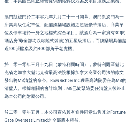
後，本集團已終止經營提供網絡解決方案及項目服務之業務。
澳門凱旋門於二零零九年九月二十一日開幕。澳門凱旋門為一
所集高級住宅單位、配備娛樂場設施之超級豪華酒店、商業單
位及停車場於一身之地標式綜合項目。該酒店為一家擁有301間
酒店房間(全部均以歐陸式裝潢)的五星級酒店，而娛樂場具備超
過100張賭桌及約400部角子老虎機。
於二零一零年三月十九日（蒙特利爾時間），蒙特利爾區魁北
克省之加拿大魁北克省最高法院根據加拿大商業公司法的條文
發出將M8清盤的命令。RSM Richter Inc.獲最高法院委任為M8的
清盤人。根據相關的會計準則，M8已於緊隨委任清盤人後終止
為本公司的附屬公司。
於二零一零年五月，本公司宣佈其有條件同意出售其於Fortune
Gate Overseas Limited之全部股本權益。