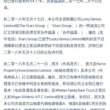
部已發行股本約 64.77% 。買賣協議於二零一七年二月十日完
成。
於二零一八年五月十七日，本公司全資附屬公司Lucky Genius
Limited與The Stars Group（「Stars Group」）的一間成員公司
訂立現場活動及撲克室合作協議（「合作協議」），據此（其
中包括）Stars Group 已授予Lucky Genius Limited權利於若干亞
洲國家以撲克之星品牌經營線下現場活動及撲克室。詳情已於
二零一八年五月十八日的公告內刊登。
於二零一八年五月二十一日，買方（作為買方）、 賣方及Huron
Property Investments Limited（統稱全體賣方）及本公司（作
為擔保人）訂立購股協議，據此，買方已有條件同意收購且全
體賣方已有條件同意出售銷售股份，即目標公司之全部已發行
股本（包括普通股及優先股）及Whelan Family Bare Trust之受託
人於Wigan Athletic A.F.C. Limited持有之股權。 於同日，買方及
本公司亦就買方以物業代價收購物業A、物業B及物業C而分別與