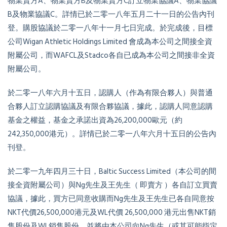
物業賣方A、物業賣方B及物業賣方C訂立物業協議A、物業協議
B及物業協議C。詳情已於二零一八年五月二十一日的公告內刊
登。購股協議於二零一八年十一月七日完成。於完成後，目標
公司Wigan Athletic Holdings Limited 會成為本公司之間接全資
附屬公司，而WAFCL及Stadco各自已成為本公司之間接非全資
附屬公司。
於二零一八年六月十五日，認購人（作為有限合夥人）與普通
合夥人訂立認購協議及有限合夥協議，據此，認購人同意認購
基金之權益，基金之承諾出資為26,200,000歐元（約
242,350,000港元）。詳情已於二零一八年六月十五日的公告內
刊登。
於二零一九年四月三十日，Baltic Success Limited（本公司的間
接全資附屬公司）與Ng先生及王先生（ 即賣方 ）各自訂立買賣
協議，據此，買方已同意收購而Ng先生及王先生已各自同意按
NKT代價26,500,000港元及WL代價 26,500,000 港元出售NKT銷
售股份及WL銷售股份，並將由本公司向Ng先生（或其可能指定