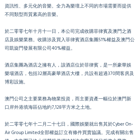
資訊性、多元化的音樂。全力為樂壇上不同的市場需要而提供
不同類型而質素高的音樂。
於二零零七年十月十一日，本公司完成收購菲律賓及澳門之酒
店及娛樂業務。收購涉及買入菲律賓酒店集團51%權益及澳門公
司凱旋門發展有限公司40%權益。
酒店集團為酒店之擁有人，該酒店位於菲律賓，是一所豪華娛
樂場酒店，包括32層高豪華酒店大樓，共設有超過370間客房及
博彩設施。
澳門公司之主要業務為物業投資，而主要資產一幅位於澳門新
口岸外港填海區佔地約7,128平方米之土地。
於二零零七年十二月二十七日，國際娛樂就出售其於Cyber On-
Air Group Limited全部權益訂立有條件買賣協議。完成有關出售